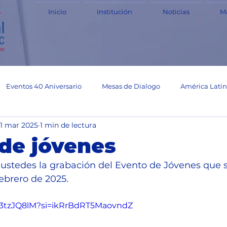
Inicio
Institución
Noticias
Ma
Eventos 40 Aniversario
Mesas de Dialogo
América Lati
11 mar 2025
1 min de lectura
ico
Perú
USA
Materiales
Panamá
Costa R
de jóvenes
stedes la grabación del Evento de Jóvenes que se
tros
Experiencias
JPIC
Bolivia
Haití
Expe
febrero de 2025.
z23tzJQ8lM?si=ikRrBdRT5MaovndZ