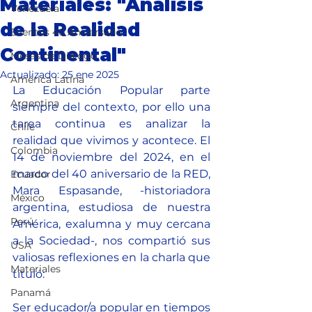
Materiales: "Análisis
Venezuela
de la Realidad
Eventos 40 Aniversario
Continental"
Mesas de Dialogo
Actualizado:
25 ene 2025
América Latina
La Educación Popular parte 
Argentina
siempre del contexto, por ello una 
tarea continua es analizar la 
Chile
realidad que vivimos y acontece. El 
Colombia
14 de noviembre del 2024, en el 
marco del 40 aniversario de la RED, 
Ecuador
Mara Espasande, -historiadora 
México
argentina, estudiosa de nuestra 
Perú
América, exalumna y muy cercana 
a la Sociedad-, nos compartió sus 
USA
valiosas reflexiones en la charla que 
Materiales
tituló:
Panamá
Ser educador/a popular en tiempos 