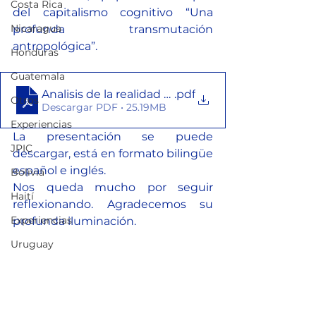
Costa Rica
del capitalismo cognitivo “Una 
Nicaragua
profunda transmutación 
antropológica”.
Honduras
Guatemala
Analisis de la realidad continental
.pdf
Otros
Descargar PDF • 25.19MB
Experiencias
La presentación se puede 
JPIC
descargar, está en formato bilingüe 
español e inglés.
Bolivia
Nos queda mucho por seguir 
Haití
reflexionando. Agradecemos su 
Experiencias
profunda iluminación.
Uruguay