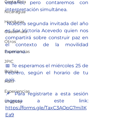
Costa Rica
español, pero contaremos con 
interpretación simultánea.
Nicaragua
Honduras
 Nuestra segunda invitada del año 
es Sor Victoria Acevedo quien nos 
Guatemala
compartirá sobre construir paz en 
Otros
el contexto de la movilidad 
Experiencias
humana.
JPIC
📅 Te esperamos el miércoles 25 de 
Bolivia
Febrero, según el horario de tu 
país.
Haití
Experiencias
📌 Para registrarte a esta sesión 
ingresa a este link: 
Uruguay
https://forms.gle/TaxC3AQpG7mi1K
Ea9