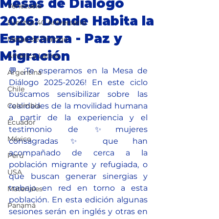
Mesas de Diálogo
Venezuela
2026: Donde Habita la
Eventos 40 Aniversario
Esperanza - Paz y
Mesas de Dialogo
Migración
América Latina
💬 ¡Te esperamos en la Mesa de 
Argentina
Diálogo 2025-2026! En este ciclo 
Chile
buscamos sensibilizar sobre las 
Colombia
realidades de la movilidad humana 
a partir de la experiencia y el 
Ecuador
testimonio de ✨mujeres 
México
consagradas✨ que han 
acompañado de cerca a la 
Perú
población migrante y refugiada, o 
USA
que buscan generar sinergias y 
trabajo en red en torno a esta 
Materiales
población. En esta edición algunas 
Panamá
sesiones serán en inglés y otras en 