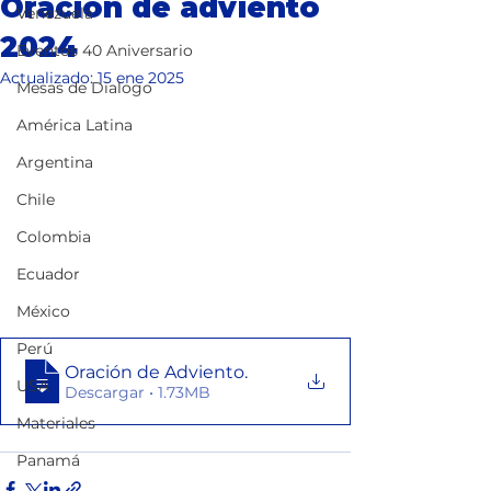
Oración de adviento
Venezuela
2024
Eventos 40 Aniversario
Actualizado:
15 ene 2025
Mesas de Dialogo
América Latina
Argentina
Chile
Colombia
Ecuador
México
Perú
Oración de Adviento
.
USA
Descargar • 1.73MB
Materiales
Panamá