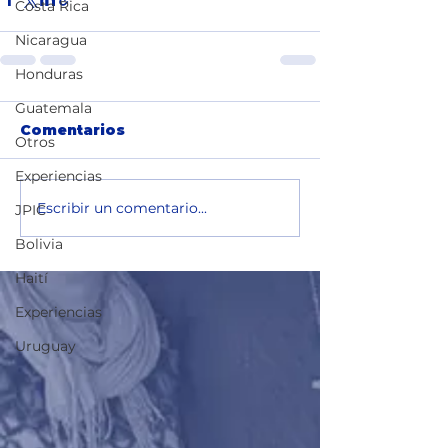
Costa Rica
Nicaragua
Honduras
Guatemala
Comentarios
Otros
Experiencias
Escribir un comentario...
JPIC
Bolivia
Haití
Experiencias
Uruguay