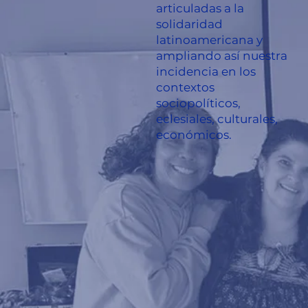
articuladas a la
solidaridad
latinoamericana y
ampliando así nuestra
incidencia en los
contextos
sociopolíticos,
eclesiales, culturales,
económicos.