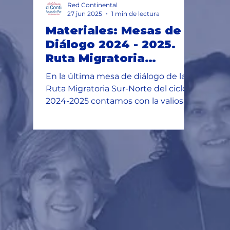
Red Continental
era una ci
27 jun 2025
1 min de lectura
Materiales: Mesas de
Diálogo 2024 - 2025.
Ruta Migratoria
América, Estados
En la última mesa de diálogo de la
Unidos. Conclusiones
Ruta Migratoria Sur-Norte del ciclo
2024-2025 contamos con la valiosa
participación de nuestra...