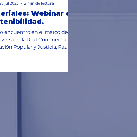
28 jul 2025
2 min de lectura
eriales: Webinar de
tenibilidad.
o encuentro en el marco del
iversario la Red Continental de
ción Popular y Justicia, Paz e
ridad de la Creación...