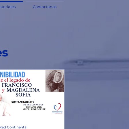
teriales
Contactanos
es
Red Continental