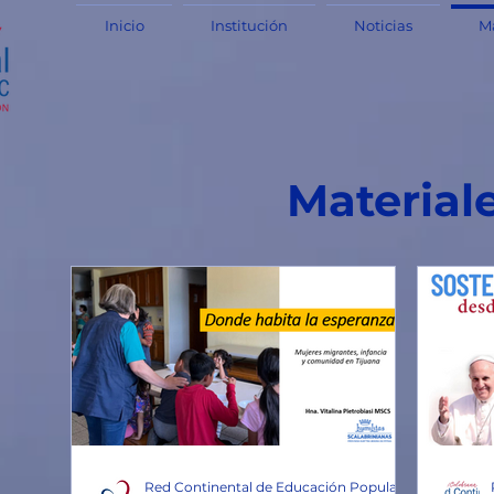
Inicio
Institución
Noticias
Ma
Material
Red Continental de Educación Popular y JPIC