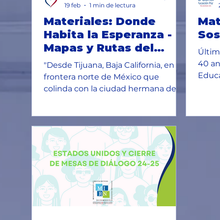
19 feb
1 min de lectura
Materiales: Donde
Mat
Habita la Esperanza -
Sos
Mapas y Rutas del
Últim
Cambio
40 an
"Desde Tijuana, Baja California, en la
Educa
frontera norte de México que
Integ
colinda con la ciudad hermana de
San Diego, California, la hermana
scalabriniana Vitalina Pietrobiasi,
directora del Instituto Madre
Asunta, nos comparte dónde habita
la esperanza en su labor cotidiana
con mujeres, niñas y niños. Abordó
los cambios que han habido en las
rutas migratorias en 2025 y cómo
ahora el tiempo de permanecer en
los albergues fronterizos se ha
extendido, anteriormente Tijuana