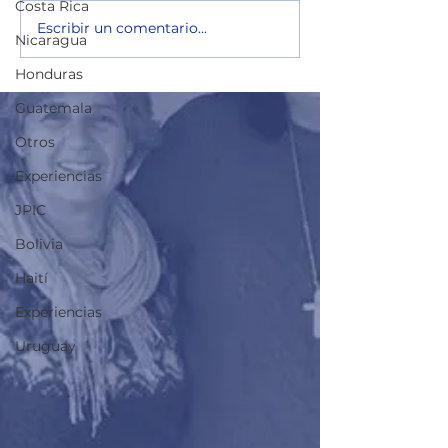
Costa Rica
Escribir un comentario...
Nicaragua
Honduras
Guatemala
Otros
Experiencias
JPIC
Bolivia
Haití
Experiencias
Uruguay