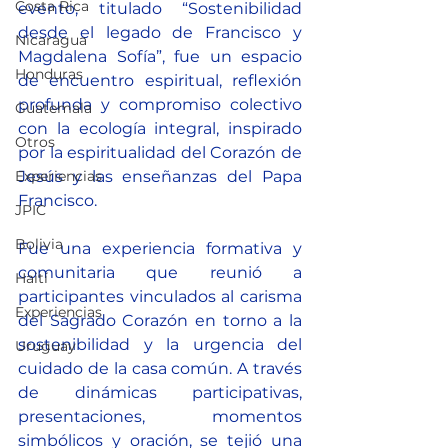
Costa Rica
evento, titulado “Sostenibilidad 
desde el legado de Francisco y 
Nicaragua
Magdalena Sofía”, fue un espacio 
Honduras
de encuentro espiritual, reflexión 
profunda y compromiso colectivo 
Guatemala
con la ecología integral, inspirado 
Otros
por la espiritualidad del Corazón de 
Experiencias
Jesús y las enseñanzas del Papa 
Francisco.
JPIC
Bolivia
Fue una experiencia formativa y 
comunitaria que reunió a 
Haití
participantes vinculados al carisma 
Experiencias
del Sagrado Corazón en torno a la 
sostenibilidad y la urgencia del 
Uruguay
cuidado de la casa común. A través 
de dinámicas participativas, 
presentaciones, momentos 
simbólicos y oración, se tejió una 