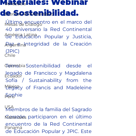
Materiales: Webinar
Venezuela
de Sostenibilidad.
Eventos 40 Aniversario
Último encuentro en el marco del 
Mesas de Dialogo
40 aniversario la Red Continental 
América Latina
de Educación Popular y Justicia, 
Paz e Integridad de la Creación 
Argentina
(JPIC)
Chile
Colombia
Tema: Sostenibilidad desde el 
legado de Francisco y Magdalena 
Ecuador
Sofía / Sustainability from the 
México
Legacy of Francis and Madeleine 
Sophie
Perú
USA
Miembros de la familia del Sagrado 
Corazón participaron en el último 
Materiales
encuentro de la Red Continental 
Panamá
de Educación Popular y JPIC. Este 